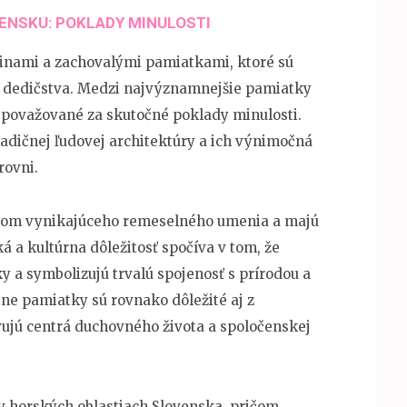
ENSKU: POKLADY MINULOSTI
inami a zachovalými pamiatkami, ktoré sú
o dedičstva. Medzi najvýznamnejšie pamiatky
ú považované za skutočné poklady minulosti.
adičnej ľudovej architektúry a ich výnimočná
rovni.
dkom vynikajúceho remeselného umenia a majú
á a kultúrna dôležitosť spočíva v tom, že
 a symbolizujú trvalú spojenosť s prírodou a
tne pamiatky sú rovnako dôležité aj z
ujú centrá duchovného života a spoločenskej
v horských oblastiach Slovenska, pričom