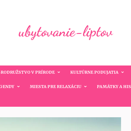
ubytovanie-liptov
RODRUŽSTVO V PRÍRODE
KULTÚRNE PODUJATIA
EGENDY
MIESTA PRE RELAXÁCIU
PAMÁTKY A HI