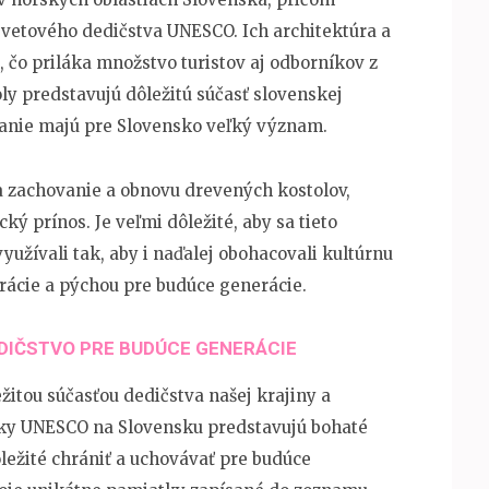
svetového dedičstva UNESCO. Ich architektúra a
čo priláka množstvo turistov aj odborníkov z
oly predstavujú dôležitú súčasť slovenskej
avanie majú pre Slovensko veľký význam.
a zachovanie a obnovu drevených kostolov,
cký prínos. Je veľmi dôležité, aby sa tieto
yužívali tak, aby i naďalej obohacovali kultúrnu
pirácie a pýchou pre budúce generácie.
DIČSTVO PRE BUDÚCE GENERÁCIE
itou súčasťou dedičstva našej krajiny a
tky UNESCO na Slovensku predstavujú bohaté
ôležité chrániť a uchovávať pre budúce