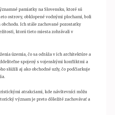
významné pamiatky na Slovensku, ktoré sú
ieto ostrovy, obklopené vodnými plochami, boli
 obchodu. Ich stále zachované pozostatky
itosti, ktorú tieto miesta zohrávali v
enia územia, čo sa odráža v ich architektúre a
ddeliteľne spojený s vojenskými konfliktmi a
o slúžili aj ako obchodné uzly, čo podčiarkuje
ia.
uristickými atrakciami, kde návštevníci môžu
istorický význam je preto dôležité zachovávať a