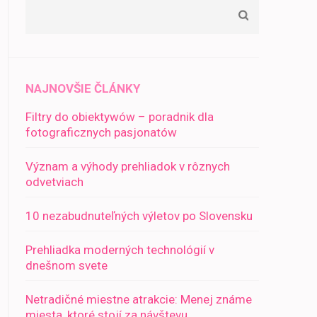
NAJNOVŠIE ČLÁNKY
Filtry do obiektywów – poradnik dla
fotograficznych pasjonatów
Význam a výhody prehliadok v rôznych
odvetviach
10 nezabudnuteľných výletov po Slovensku
Prehliadka moderných technológií v
dnešnom svete
Netradičné miestne atrakcie: Menej známe
miesta, ktoré stojí za návštevu