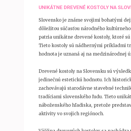
UNIKÁTNE DREVENÉ KOSTOLY NA SLOV
Slovensko je známe svojimi bohatými dej
dôležitou súčasťou národného kultúrneh
patria unikátne drevené kostoly, ktoré s
Tieto kostoly sú nádhernými príkladmi tr
hodnota je uznaná aj na medzinárodnej ú
Drevené kostoly na Slovensku sú výsle
jedinečnú estetickú hodnotu. Ich historick
zachovávajú starodávne stavebné techniky
tradíciami slovenského ľudu. Tieto uniká
náboženského hľadiska, pretože predstav
aktivity vo svojich regiónoch.
Väčšina drevených kostolov sa nachádza 