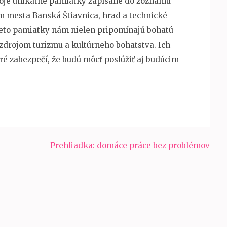
voje unikátne pamiatky zapísané do zoznamu
m mesta Banská Štiavnica, hrad a technické
ieto pamiatky nám nielen pripomínajú bohatú
m zdrojom turizmu a kultúrneho bohatstva. Ich
ré zabezpečí, že budú môcť poslúžiť aj budúcim
Prehliadka: domáce práce bez problémov