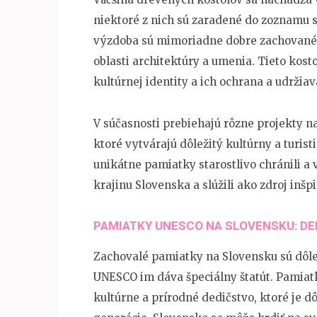
niektoré z nich sú zaradené do zoznamu 
výzdoba sú mimoriadne dobre zachované, 
oblasti architektúry a umenia. Tieto kost
kultúrnej identity a ich ochrana a udrži
V súčasnosti prebiehajú rôzne projekty n
ktoré vytvárajú dôležitý kultúrny a turisti
unikátne pamiatky starostlivo chránili a v
krajinu Slovenska a slúžili ako zdroj inš
PAMIATKY UNESCO NA SLOVENSKU: DE
Zachovalé pamiatky na Slovensku sú dôlež
UNESCO im dáva špeciálny štatút. Pamia
kultúrne a prírodné dedičstvo, ktoré je d