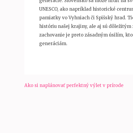
generácie. Slovensko sa môže hrdiť na s
UNESCO, ako napríklad historické centru
pamiatky vo Vyhniach či Spišský hrad. T
históriu našej krajiny, ale aj sú dôležitý
zachovanie je preto zásadným úsilím, kto
generáciám.
Navigácia
Ako si naplánovať perfektný výlet v prírode
v
článku