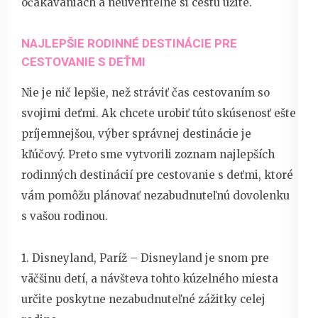
očakávaniach a neuveriteľne si cestu užite.
NAJLEPŠIE RODINNÉ DESTINÁCIE PRE
CESTOVANIE S DEŤMI
Nie je nič lepšie, než stráviť čas cestovaním so
svojimi deťmi. Ak chcete urobiť túto skúsenosť ešte
príjemnejšou, výber správnej destinácie je
kľúčový. Preto sme vytvorili zoznam najlepších
rodinných destinácií pre cestovanie s deťmi, ktoré
vám pomôžu plánovať nezabudnuteľnú dovolenku
s vašou rodinou.
1. Disneyland, Paríž – Disneyland je snom pre
väčšinu detí, a návšteva tohto kúzelného miesta
určite poskytne nezabudnuteľné zážitky celej