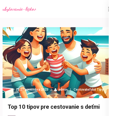
Skočiť
ubytovanie-liptov
na
obsah
(stlačte
Enter)
27 novembra 2023
admin
Cestovateľské Tipy
Top 10 tipov pre cestovanie s deťmi