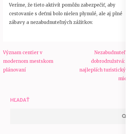
Veríme, že tieto aktivít pomôžu zabezpečiť, aby
cestovanie s deťmi bolo nielen plynulé, ale aj plné
zábavy a nezabudnuteľných zážitkov.
Navigácia
Význam centier v
Nezabudnuteľné
v
modernom mestskom
dobrodružstvá: 10
článku
plánovaní
najlepších turistických
miest
HĽADAŤ