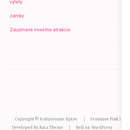
výlety
zámky
Zaujímavé miestne atrakcie
Copyright © R
ubytovanie-liptov
.
Feminine Pink |
Developed By
Rara Theme
Beží na:
WordPress