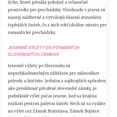
ticho, ktoré prináša pokojné a relaxačné
prostredie pre prechádzky. Vinohrady v jeseni sú
naozaj nádherné a vytvárajú úžasnú atmosféru
teplejších farieb, čo z nich robí ideálne miesto pre
romantické prechádzky.
JESENNÉ VÝLETY DO PÔVABNÝCH
SLOVENSKÝCH ZÁMKOV
Jesenné výlety po Slovensku sú
neprehliadnuteľným zážitkom pre milovníkov
prírody a histórie. Jedným z najkrajších spôsobov,
ako preskúmať pôvabné slovenské zámky, je
podniknúť výlet počas jesene, keď sa krajina
rozžiari pestrou paletou farieb. Nech už sa vydáte
na výlet cez Zámok Bratislava, Zámok Bojnice