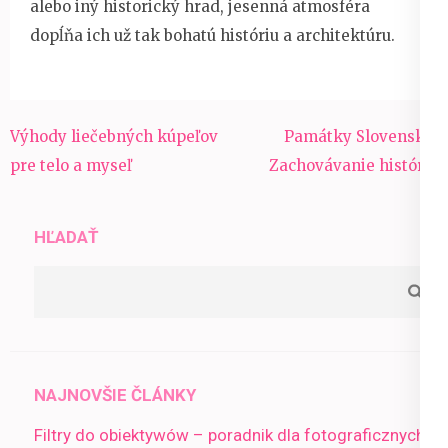
alebo iný historický hrad, jesenná atmosféra
dopĺňa ich už tak bohatú históriu a architektúru.
Navigácia
Výhody liečebných kúpeľov
Památky Slovenska:
v
pre telo a myseľ
Zachovávanie histórie
článku
HĽADAŤ
NAJNOVŠIE ČLÁNKY
Filtry do obiektywów – poradnik dla fotograficznych