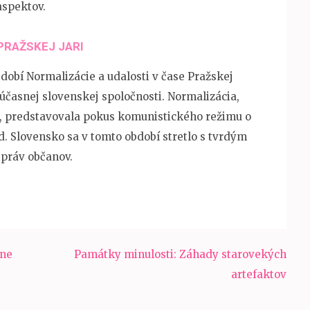
aspektov.
PRAŽSKEJ JARI
dobí Normalizácie a udalosti v čase Pražskej
súčasnej slovenskej spoločnosti. Normalizácia,
i, predstavovala pokus komunistického režimu o
d. Slovensko sa v tomto období stretlo s tvrdým
práv občanov.
lne
Památky minulosti: Záhady starovekých
artefaktov