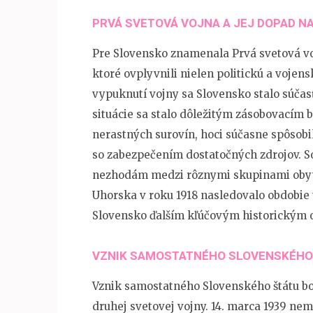
PRVÁ SVETOVÁ VOJNA A JEJ DOPAD N
Pre Slovensko znamenala Prvá svetová vo
ktoré ovplyvnili nielen politickú a vojens
vypuknutí vojny sa Slovensko stalo súča
situácie sa stalo dôležitým zásobovacím 
nerastných surovín, hoci súčasne spôsobi
so zabezpečením dostatočných zdrojov. So
nezhodám medzi rôznymi skupinami obyva
Uhorska v roku 1918 nasledovalo obdobie 
Slovensko ďalším kľúčovým historickým 
VZNIK SAMOSTATNÉHO SLOVENSKÉHO
Vznik samostatného Slovenského štátu bol
druhej svetovej vojny. 14. marca 1939 nem