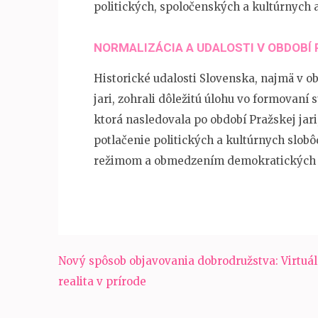
politických, spoločenských a kultúrnych 
NORMALIZÁCIA A UDALOSTI V OBDOBÍ 
Historické udalosti Slovenska, najmä v ob
jari, zohrali dôležitú úlohu vo formovaní 
ktorá nasledovala po období Pražskej jar
potlačenie politických a kultúrnych slobô
režimom a obmedzením demokratických 
Navigácia
Nový spôsob objavovania dobrodružstva: Virtuá
v
realita v prírode
článku