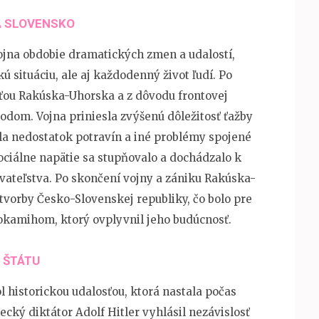
A SLOVENSKO
jna obdobie dramatických zmen a udalostí,
kú situáciu, ale aj každodenný život ľudí. Po
sťou Rakúska-Uhorska a z dôvodu frontovej
bodom. Vojna priniesla zvýšenú dôležitosť ťažby
la nedostatok potravín a iné problémy spojené
ciálne napätie sa stupňovalo a dochádzalo k
teľstva. Po skončení vojny a zániku Rakúska-
tvorby Česko-Slovenskej republiky, čo bolo pre
okamihom, ktorý ovplyvnil jeho budúcnosť.
 ŠTÁTU
 historickou udalosťou, ktorá nastala počas
ecký diktátor Adolf Hitler vyhlásil nezávislosť