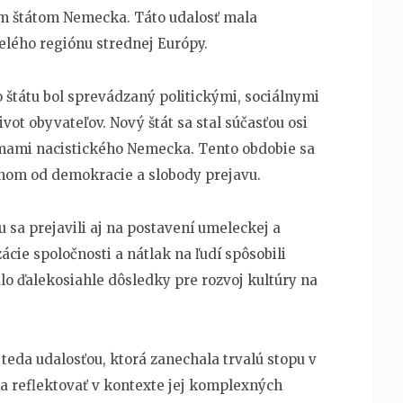
ným štátom Nemecka. Táto udalosť mala
lého regiónu strednej Európy.
štátu bol sprevádzaný politickými, sociálnymi
vot obyvateľov. Nový štát sa stal súčasťou osi
jmami nacistického Nemecka. Tento obdobie sa
onom od demokracie a slobody prejavu.
sa prejavili aj na postavení umeleckej a
ácie spoločnosti a nátlak na ľudí spôsobili
o ďalekosiahle dôsledky pre rozvoj kultúry na
teda udalosťou, ktorá zanechala trvalú stopu v
ť a reflektovať v kontexte jej komplexných