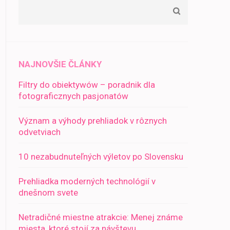
NAJNOVŠIE ČLÁNKY
Filtry do obiektywów – poradnik dla
fotograficznych pasjonatów
Význam a výhody prehliadok v rôznych
odvetviach
10 nezabudnuteľných výletov po Slovensku
Prehliadka moderných technológií v
dnešnom svete
Netradičné miestne atrakcie: Menej známe
miesta, ktoré stojí za návštevu