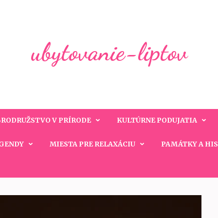
ubytovanie-liptov
RODRUŽSTVO V PRÍRODE
KULTÚRNE PODUJATIA
EGENDY
MIESTA PRE RELAXÁCIU
PAMÁTKY A HI