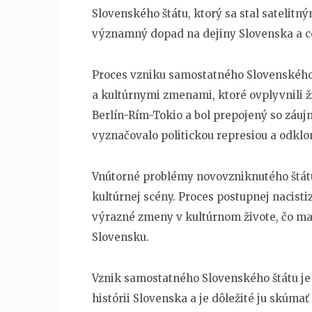
Slovenského štátu, ktorý sa stal satelit
významný dopad na dejiny Slovenska a ce
Proces vzniku samostatného Slovenského 
a kultúrnymi zmenami, ktoré ovplyvnili ži
Berlín-Rím-Tokio a bol prepojený so záu
vyznačovalo politickou represiou a odkl
Vnútorné problémy novovzniknutého štátu 
kultúrnej scény. Proces postupnej nacistiz
výrazné zmeny v kultúrnom živote, čo mal
Slovensku.
Vznik samostatného Slovenského štátu je 
histórii Slovenska a je dôležité ju skúma